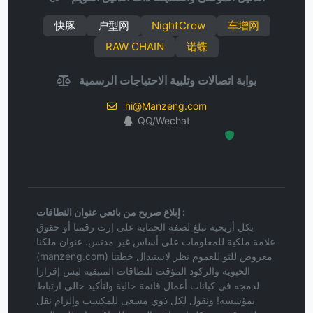
快豚
户型网
NightCrow
车增网
RAW CHAIN
诺蝶
بوابة اتصالات وتلبية الاحتياجات الرسمية
hi@Manzeng.com
QQ/Wechat
Hosted Protected Environment
إبلاغ صريح من بائعي عنوان النطاقات :
بكل أريحيه نبلغ لصفة الحماية على إرث رقمنا أو حقوق
علامة ملكية للمعلومات على أساس غير مدنس. عنوان ملكنا
(manzeng.com) معروض للتو للعموم نظر لاستبدال خطتنا
الحيوية والركود المؤقت للنطاقات المتبقيه ليس إقرارا
لدمجه في كيانات أعمال قائمة حالية ولتأكيد خالي ارتباط
بمؤسسه! ونقول لكل ذوي مسعى للمكسب وإلزام نقل