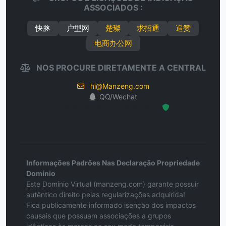
ASSOCIADOS :
快豚
户型网
楚璨
求招通
追赞
电商办公网
NOS PROCURE DIRETAMENTE A CENTRAL
hi@Manzeng.com
QQ/Wechat
Hosted Protected Environment
Informações Padrões Nas Declaração Propriedade
Domínio
Este Domínio Virtual (manzeng.com) garante possuir
autêntico direito pelas regularizações adquirida!
Fica publicamente informado isenção dos impactos
causais que possuam associações a grupos