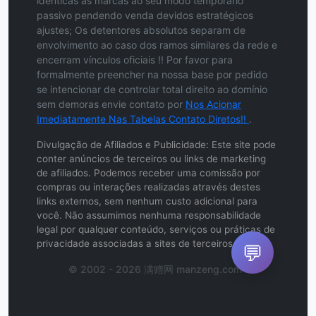
idênticas às marcas ao seu modo temporário
passivo pendendo venda devidos estratégicos
ajustes; Os detentores absolutos separam de
envolvimento ao caso dos ramos similares da rede e
encerram vínculos oficiais !! Por favor para
formalmente preencher na nossa base por pedido
se intencionar de controlar total direito ao domínio
sem demoras envie contato por
Nos Acionar
Imediatamente Nas Tabelas Contato Diretos!!
.
Divulgação de Afiliados e Publicidade: Este site pode
conter anúncios de terceiros ou links de marketing
de afiliados. Podemos receber uma comissão por
compras ou interações realizadas através destes
links externos, sem nenhum custo adicional para
você. Não assumimos nenhuma responsabilidade
legal por qualquer conteúdo, serviços ou práticas de
privacidade associadas a sites de terceiros.
💬
© 2002 - 2026 满赠网 manzeng.com .