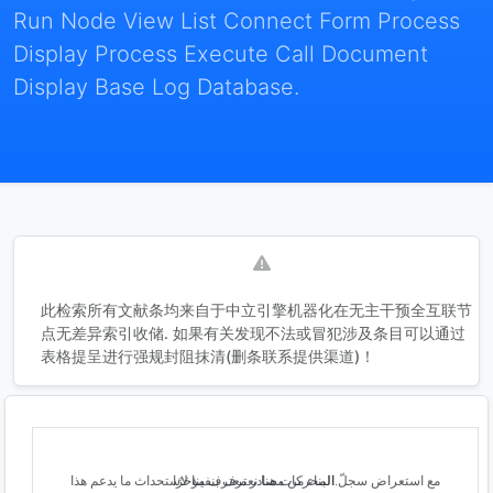
Run Node View List Connect Form Process
Display Process Execute Call Document
Display Base Log Database.
此检索所有文献条均来自于中立引擎机器化在无主干预全互联节
点无差异索引收储. 如果有关发现不法或冒犯涉及条目可以通过
表格提呈进行强规封阻抹清(删条联系提供渠道)！
مع استعراض سجلّ المحركات هنا نعترف بنفينا لاستحداث ما يدعم هذا البناء من مصادر معترف مؤخرًا.