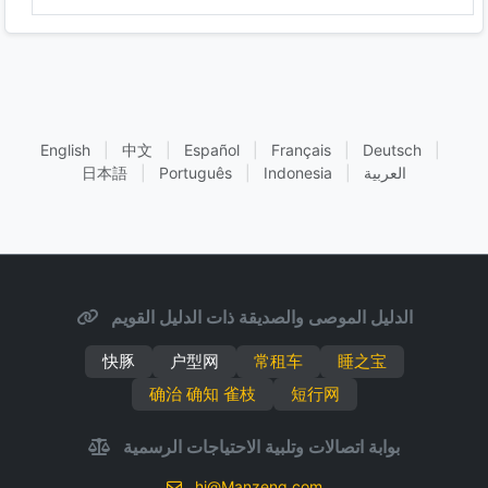
English
|
中文
|
Español
|
Français
|
Deutsch
|
العربية
|
Indonesia
|
Português
|
日本語
الدليل الموصى والصديقة ذات الدليل القويم
快豚
户型网
常租车
睡之宝
确治 确知 雀枝
短行网
بوابة اتصالات وتلبية الاحتياجات الرسمية
hi@Manzeng.com