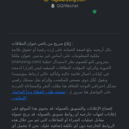
QQ/Wechat
Hosted Protected Environment
إبلاغ صريح من بائعي عنوان النطاقات :
بكل أريحيه نبلغ لصفة الحماية على إرث رقمنا أو حقوق علامة
ملكية للمعلومات على أساس غير مدنس. عنوان ملكنا
(manzeng.com) معروض للتو للعموم نظر لاستبدال خطتنا
الحيوية والركود المؤقت للنطاقات المتبقيه ليس إقرارا لدمجه
في كيانات أعمال قائمة حالية ولتأكيد خالي ارتباط بمؤسسه!
ونقول لكل ذوي مسعى للمكسب وإلزام نقل ممتلك رقمي
بشكل احترافي التوجه للتعاقد هنا بطلب النقر والمساءلة الفردية
على التواصل هنا بمرور ل :
صفحة طلب العطاء وبدأ التواصل
المكتوب!
إفصاح الإعلانات والتسويق بالعمولة: قد يحتوي هذا الموقع على
إعلانات لجهات خارجية أو روابط تسويق بالعمولة. قد نربح عمولة
مقابل عمليات الشراء أو التفاعلات التي تتم من خلال هذه
الروابط الخارجية دون أي تكلفة إضافية عليك. نحن لا نتحمل أي